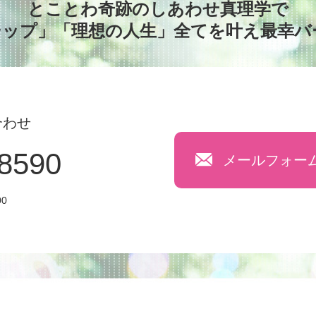
とことわ奇跡のしあわせ真理学で
シップ」「理想の人生」全てを叶え最幸バ
合わせ
-8590
メールフォー
00