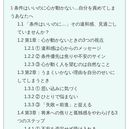
1
条件はいいのに心が動かない…自分を責めてしま
うあなたへ
1.1
「条件はいいのに…」その違和感、見過ごし
ていませんか？
1.2
第1章：心が動かないときの3つの視点
1.2.1
① 違和感は心からのメッセージ
1.2.2
② 条件優先は焦りや不安のサイン
1.2.3
③ 心が動く人を望むのは自然なこと
1.3
第2章：うまくいかない理由を自分のせいに
してしまうとき
1.3.1
① 思い込みに気づく
1.3.2
② ひとりで悩まない
1.3.3
③ 「失敗＝前進」と捉える
1.4
第3章：将来への焦りと孤独感をやわらげる3
つのステップ
1.4.1
① 不安を否定せず受け入れる